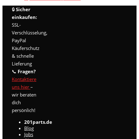
Produkt
🔒
Sicher
weist
mehrere
einkaufen:
Varianten
SSL-
auf.
Verschlüsselung,
Die
PayPal
Optionen
können
Käuferschutz
auf
& schnelle
der
Lieferung
Produktseite
📞
Fragen?
gewählt
werden
Kontaktiere
uns hier
–
wir beraten
dich
persönlich!
201parts.de
Blog
Jobs