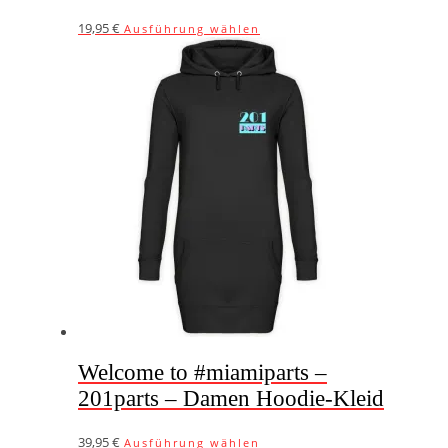
Dieses
19,95
€
Ausführung wählen
Produkt
weist
mehrere
Varianten
auf.
Die
Optionen
können
auf
der
Produktseite
gewählt
werden
Welcome to #miamiparts –
201parts – Damen Hoodie-Kleid
Dieses
39,95
€
Ausführung wählen