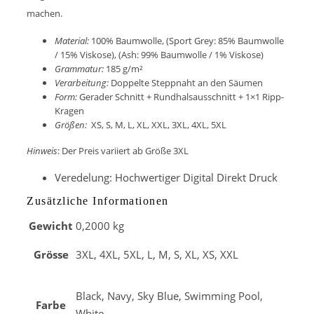
machen.
Material:
100% Baumwolle, (Sport Grey: 85% Baumwolle
/ 15% Viskose), (Ash: 99% Baumwolle / 1% Viskose)
Grammatur:
185 g/m²
Verarbeitung:
Doppelte Steppnaht an den Säumen
Form:
Gerader Schnitt + Rundhalsausschnitt + 1×1 Ripp-
Kragen
Größen:
XS, S, M, L, XL, XXL, 3XL, 4XL, 5XL
Hinweis
: Der Preis variiert ab Größe 3XL
Veredelung: Hochwertiger Digital Direkt Druck
Zusätzliche Informationen
Gewicht
0,2000 kg
Grösse
3XL, 4XL, 5XL, L, M, S, XL, XS, XXL
Black, Navy, Sky Blue, Swimming Pool,
Farbe
White