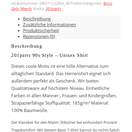
-
Artikelnummer:
DRO11LG2WK_BCTU004
Kategorien:
Boys
,
Girls
,
Merch
Marke:
201parts
Unisex
Shirt
Beschreibung
Menge
Zusätzliche Informationen
Produktsicherheit
Rezensionen (0)
Beschreibung
201parts 90s Style – Unisex Shirt
Dieses coole Motiv ist eine tolle Alternative zum
alltäglichen Standard. Das Herrenshirt eignet sich
außerdem perfekt als Geschenk. Wir bieten
Qualitätsware auf höchstem Niveau. Einheitliche
Farben in allen Männer-, Frauen- und Kindergrößen.
Strapazierfähige Stoffqualität: 185g/m² Material:
100% Baumwolle.
Der Klassiker für den Mann: Stilsicher bei einhundert Prozent
Tragekomfort. Mit diesem Basic T-Shirt kannst du nichts falsch