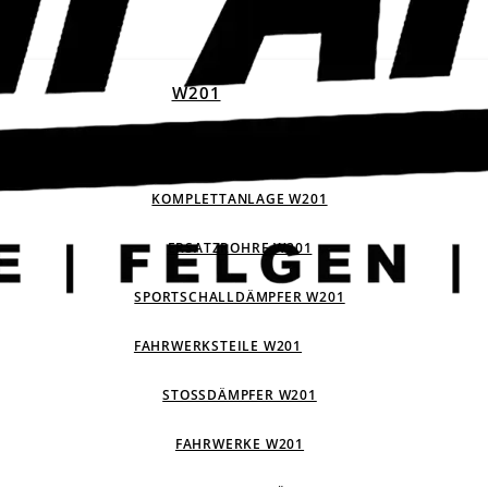
W201
ABGASANLAGEN W201
KOMPLETTANLAGE W201
ERSATZROHRE W201
SPORTSCHALLDÄMPFER W201
FAHRWERKSTEILE W201
STOSSDÄMPFER W201
FAHRWERKE W201