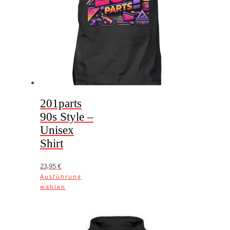
201parts
90s Style –
Unisex
Shirt
23,95
€
Ausführung
Dieses
wählen
Produkt
weist
mehrere
Varianten