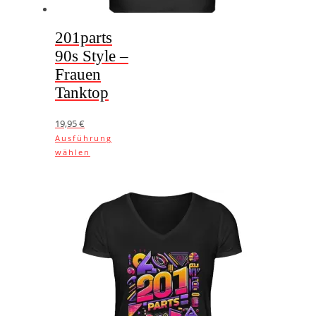
201parts
90s Style –
Frauen
Tanktop
19,95
€
Ausführung
Dieses
wählen
Produkt
weist
mehrere
Varianten
auf.
Die
Optionen
können
auf
der
Produktseite