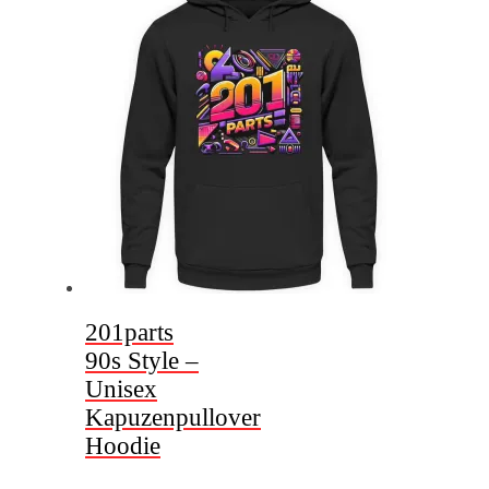
auf.
Die
Optionen
können
auf
der
Produktseite
gewählt
werden
201parts
90s Style –
Unisex
Kapuzenpullover
Hoodie