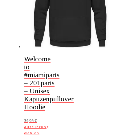
Produktseite
gewählt
werden
Welcome
to
#miamiparts
– 201parts
– Unisex
Kapuzenpullover
Hoodie
34,95
€
Ausführung
Dieses
wählen