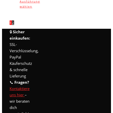
Ausführung
Dieses
wählen
Produkt
weist
mehrere
1
2
Varianten
auf.
🔒
Sicher
Die
einkaufen:
Optionen
SSL-
können
Verschlüsselung,
auf
der
PayPal
Produktseite
Käuferschutz
gewählt
& schnelle
werden
Lieferung
📞
Fragen?
Kontaktiere
uns hier
–
wir beraten
dich