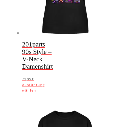
gewählt
werden
201parts
90s Style –
V-Neck
Damenshirt
21,95
€
Ausführung
Dieses
wählen
Produkt
weist
mehrere
Varianten
auf.
Die