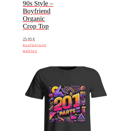
90s Style –
Boyfriend
Organic
Crop Top
25,95
€
Ausführung
Dieses
wählen
Produkt
weist
mehrere
Varianten
auf.
Die
Optionen
können
auf
der
Produktseite
gewählt
werden