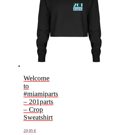
Optionen
können
auf
der
Produktseite
gewählt
werden
Welcome
to
#miamiparts
– 201parts
– Crop
Sweatshirt
29,95
€