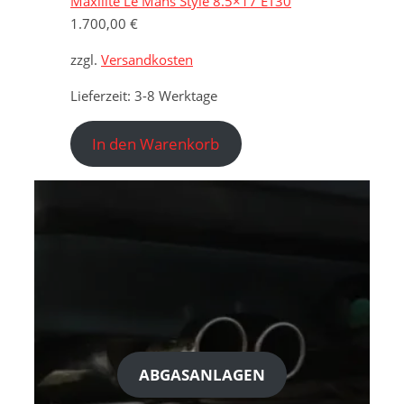
Maxilite Le Mans Style 8.5×17 ET30
1.700,00
€
zzgl.
Versandkosten
Lieferzeit:
3-8 Werktage
In den Warenkorb
ABGASANLAGEN