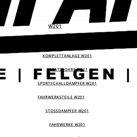
W201
ABGASANLAGEN W201
KOMPLETTANLAGE W201
ERSATZROHRE W201
SPORTSCHALLDÄMPFER W201
FAHRWERKSTEILE W201
STOSSDÄMPFER W201
FAHRWERKE W201