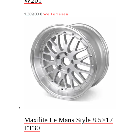
W201
1.389,00
€
Weiterlesen
Maxilite Le Mans Style 8.5×17
ET30