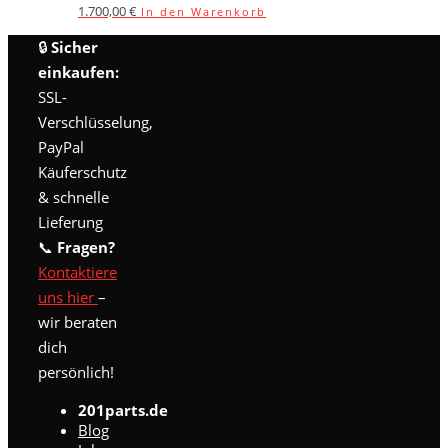
1.700,00
€
In den Warenkorb
🔒
Sicher
einkaufen:
SSL-
Verschlüsselung,
PayPal
Käuferschutz
& schnelle
Lieferung
📞
Fragen?
Kontaktiere
uns hier
–
wir beraten
dich
persönlich!
201parts.de
Blog