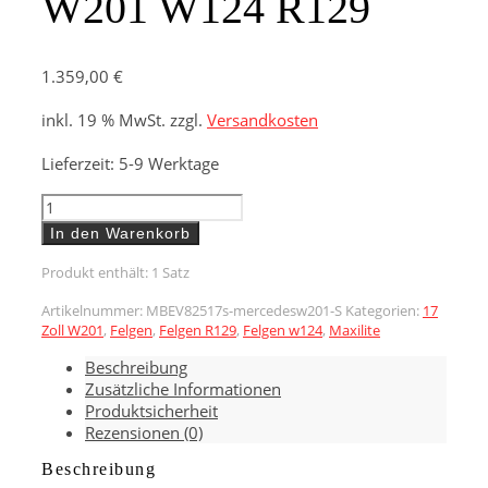
W201 W124 R129
1.359,00
€
inkl. 19 % MwSt.
zzgl.
Versandkosten
Lieferzeit:
5-9 Werktage
EVO
STYLE,
In den Warenkorb
8,25X17
MERCEDES
Produkt enthält: 1
Satz
W201
Artikelnummer:
MBEV82517s-mercedesw201-S
Kategorien:
17
W124
Zoll W201
,
Felgen
,
Felgen R129
,
Felgen w124
,
Maxilite
R129
Menge
Beschreibung
Zusätzliche Informationen
Produktsicherheit
Rezensionen (0)
Beschreibung