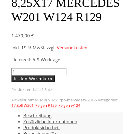
8,25X17 MERCEDES
W201 W124 R129
1.479,00
€
inkl. 19 % MwSt.
zzgl.
Versandkosten
Lieferzeit:
5-9 Werktage
EVO
STYLE
In den Warenkorb
Glanzgedreht,
8,25X17
Produkt enthält: 1
Satz
MERCEDES
Artikelnummer:
MBEV82517po-mercedesw201-S
Kategorien:
W201
17 Zoll W201
,
Felgen R129
,
Felgen w124
W124
R129
Beschreibung
Menge
Zusätzliche Informationen
Produktsicherheit
Rezensionen (0)