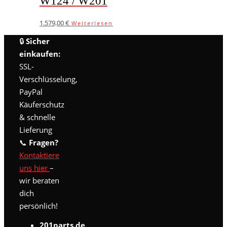
W124 / W201
1.579,00
€
Weiterlesen
🔒
Sicher
einkaufen:
SSL-
Verschlüsselung,
PayPal
Käuferschutz
& schnelle
Lieferung
📞
Fragen?
Kontaktiere
uns hier
–
wir beraten
dich
persönlich!
201parts.de