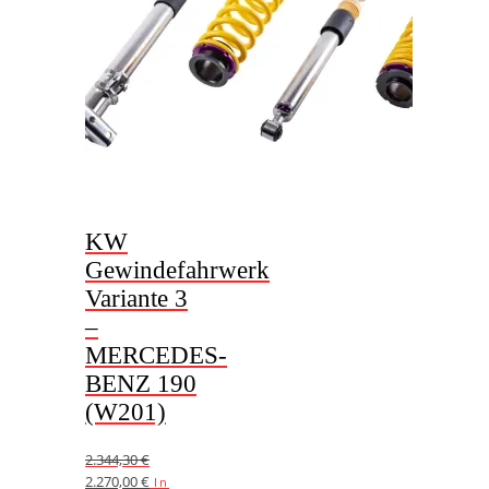
KW
Gewindefahrwerk
Variante 3
–
MERCEDES-
BENZ 190
(W201)
2.344,30
€
Ursprünglicher
Aktueller
2.270,00
€
In