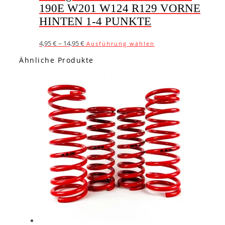
190E W201 W124 R129 VORNE
HINTEN 1-4 PUNKTE
Dieses
4,95
€
–
14,95
€
Ausführung wählen
Produkt
Ähnliche Produkte
weist
mehrere
Varianten
auf.
Die
Optionen
können
auf
der
Produktseite
gewählt
werden