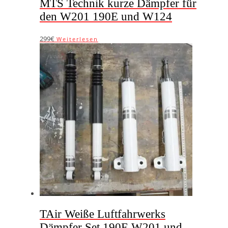
MTS Technik kurze Dämpfer für
den W201 190E und W124
299€
Weiterlesen
TAir Weiße Luftfahrwerks
Dämpfer Set 190E W201 und