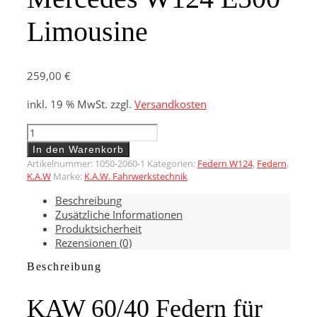
Limousine
259,00
€
inkl. 19 % MwSt.
zzgl.
Versandkosten
KAW
60/40
In den Warenkorb
Federn
Artikelnummer:
1050-2060-1
Kategorien:
Federn W124
,
Federn
,
für
K.A.W
Marke:
K.A.W. Fahrwerkstechnik
Mercedes
Beschreibung
W124
Zusätzliche Informationen
E500
Produktsicherheit
Limousine
Rezensionen (0)
Menge
Beschreibung
KAW 60/40 Federn für