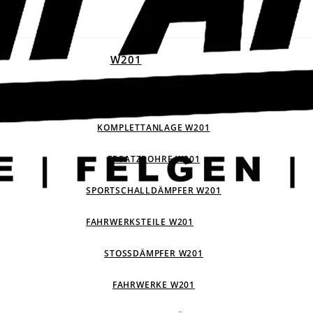
W201
ABGASANLAGEN W201
KOMPLETTANLAGE W201
ERSATZROHRE W201
SPORTSCHALLDÄMPFER W201
FAHRWERKSTEILE W201
STOSSDÄMPFER W201
FAHRWERKE W201