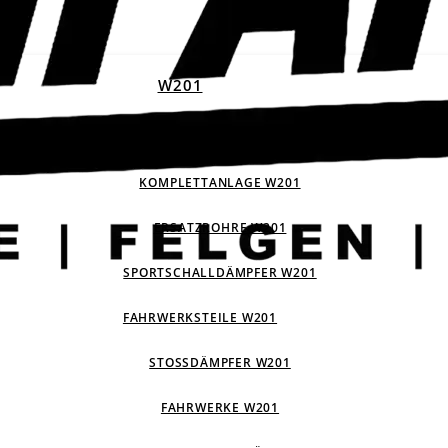
W201
ABGASANLAGEN W201
KOMPLETTANLAGE W201
ERSATZROHRE W201
SPORTSCHALLDÄMPFER W201
FAHRWERKSTEILE W201
STOSSDÄMPFER W201
FAHRWERKE W201