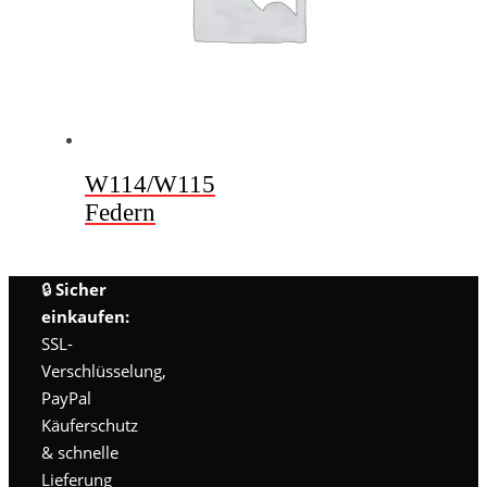
W114/W115
Federn
🔒
Sicher
einkaufen:
SSL-
Verschlüsselung,
PayPal
Käuferschutz
& schnelle
Lieferung