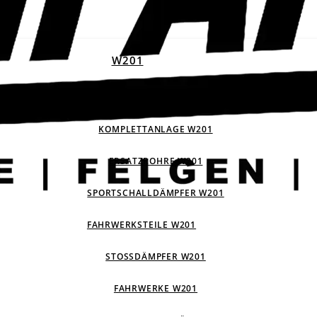
W201
ABGASANLAGEN W201
KOMPLETTANLAGE W201
ERSATZROHRE W201
SPORTSCHALLDÄMPFER W201
FAHRWERKSTEILE W201
STOSSDÄMPFER W201
FAHRWERKE W201