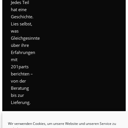
Jedes Teil
hat eine
Geschichte.
Lies selbst,
was
Gleichgesinnte
über ihre
Erfahrungen
mit
201parts
berichten –
von der
Beratung
bis zur
Lieferung.
AGB
Kontakt
Wir verwenden Cookies, um unsere Website und unseren Service zu
Versandarten