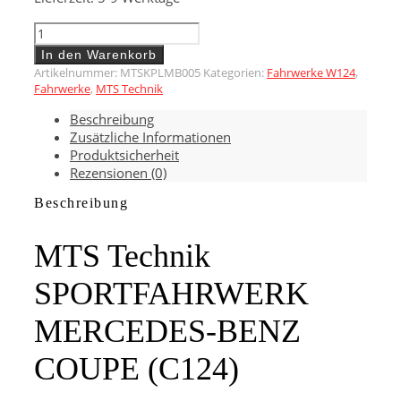
MTS
Technik
In den Warenkorb
SPORTFAHRWERK
Artikelnummer:
MTSKPLMB005
Kategorien:
Fahrwerke W124
,
MERCEDES-
Fahrwerke
,
MTS Technik
BENZ
Beschreibung
COUPE
Zusätzliche Informationen
(C124)
Produktsicherheit
Menge
Rezensionen (0)
Beschreibung
MTS Technik
SPORTFAHRWERK
MERCEDES-BENZ
COUPE (C124)