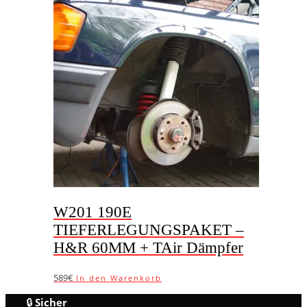
mehrere
Varianten
auf.
Die
Optionen
können
auf
der
Produktseite
gewählt
werden
W201 190E
TIEFERLEGUNGSPAKET –
H&R 60MM + TAir Dämpfer
589€
In den Warenkorb
🔒
Sicher