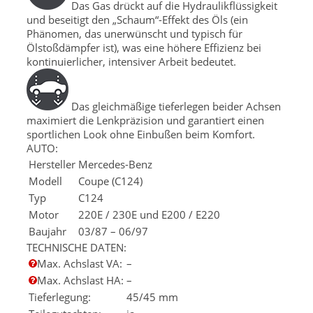
Das Gas drückt auf die Hydraulikflüssigkeit
und beseitigt den „Schaum“-Effekt des Öls (ein
Phänomen, das unerwünscht und typisch für
Ölstoßdämpfer ist), was eine höhere Effizienz bei
kontinuierlicher, intensiver Arbeit bedeutet.
Das gleichmäßige tieferlegen beider Achsen
maximiert die Lenkpräzision und garantiert einen
sportlichen Look ohne Einbußen beim Komfort.
AUTO:
Hersteller
Mercedes-Benz
Modell
Coupe (C124)
Typ
C124
Motor
220E / 230E und E200 / E220
Baujahr
03/87 – 06/97
TECHNISCHE DATEN:
Max. Achslast VA
:
–
Max. Achslast HA
:
–
Tieferlegung
:
45/45 mm