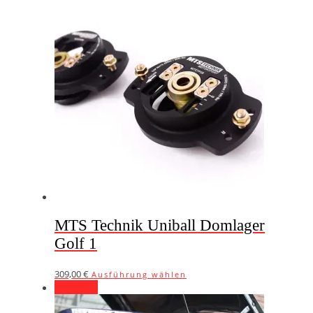
MTS Technik Uniball Domlager
Golf 1
Dieses
309,00
€
Ausführung wählen
Produkt
Angebot!
weist