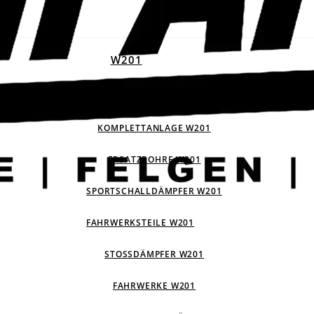
W201
ABGASANLAGEN W201
KOMPLETTANLAGE W201
ERSATZROHRE W201
SPORTSCHALLDÄMPFER W201
FAHRWERKSTEILE W201
STOSSDÄMPFER W201
FAHRWERKE W201