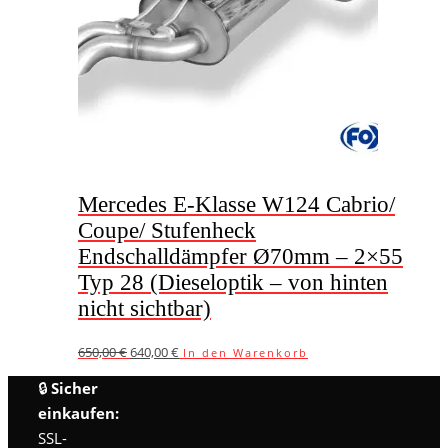
Mercedes E-Klasse W124 Cabrio/
Coupe/ Stufenheck
Endschalldämpfer Ø70mm – 2×55
Typ 28 (Dieseloptik – von hinten
nicht sichtbar)
Ursprünglicher
Aktueller
650,00
€
640,00
€
In den Warenkorb
Preis
Preis
war:
ist:
🔒
Sicher
650,00 €
640,00 €.
einkaufen:
SSL-