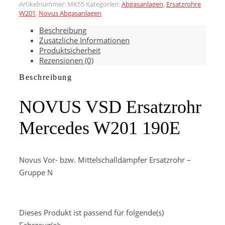
Artikelnummer:
MK55
Kategorien:
Abgasanlagen
,
Ersatzrohre
Ersatzrohr
W201
,
Novus Abgasanlagen
Mercedes
W201
Beschreibung
190E
Zusätzliche Informationen
Menge
Produktsicherheit
Rezensionen (0)
Beschreibung
NOVUS VSD Ersatzrohr
Mercedes W201 190E
Novus Vor- bzw. Mittelschalldämpfer Ersatzrohr –
Gruppe N
Dieses Produkt ist passend für folgende(s)