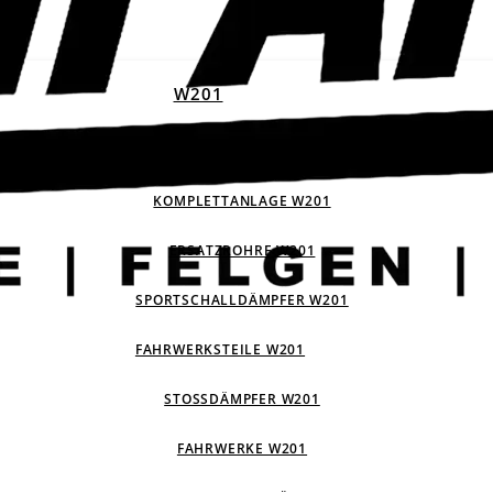
W201
ABGASANLAGEN W201
KOMPLETTANLAGE W201
ERSATZROHRE W201
SPORTSCHALLDÄMPFER W201
FAHRWERKSTEILE W201
STOSSDÄMPFER W201
FAHRWERKE W201