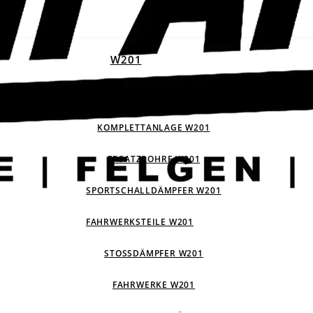
W201
ABGASANLAGEN W201
KOMPLETTANLAGE W201
ERSATZROHRE W201
SPORTSCHALLDÄMPFER W201
FAHRWERKSTEILE W201
STOSSDÄMPFER W201
FAHRWERKE W201