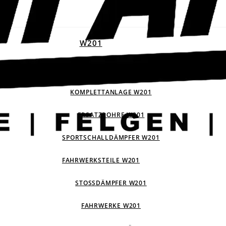
W201
ABGASANLAGEN W201
KOMPLETTANLAGE W201
ERSATZROHRE W201
SPORTSCHALLDÄMPFER W201
FAHRWERKSTEILE W201
STOSSDÄMPFER W201
FAHRWERKE W201