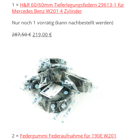
1 ×
H&R 60/60mm Tieferlegungsfedern 29613-1 für
Mercedes Benz W201 4 Zylinder
Nur noch 1 vorrätig (kann nachbestellt werden)
Ursprünglicher
Aktueller
287,50
€
219,00
€
Preis
Preis
war:
ist:
287,50 €
219,00 €.
2 ×
Federgummi Federaufnahme für 190E W201