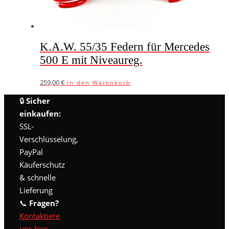
werden
K.A.W. 55/35 Federn für Mercedes
500 E mit Niveaureg.
259,00
€
In den Warenkorb
🔒
Sicher
einkaufen:
SSL-
Verschlüsselung,
PayPal
Käuferschutz
& schnelle
Lieferung
📞
Fragen?
Kontaktiere
uns hier
–