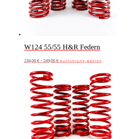
W124 55/55 H&R Federn
Dieses
234,00
€
–
249,00
€
Ausführung wählen
Produkt
weist
mehrere
Varianten
auf.
Die
Optionen
können
auf
der
Produktseite
gewählt