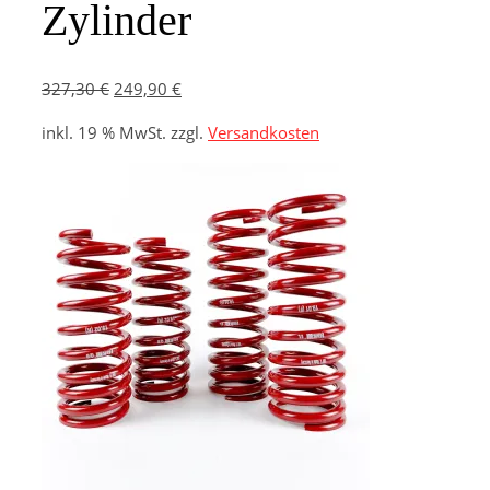
Zylinder
Ursprünglicher
Aktueller
327,30
€
249,90
€
Preis
Preis
inkl. 19 % MwSt.
zzgl.
Versandkosten
war:
ist:
327,30 €
249,90 €.