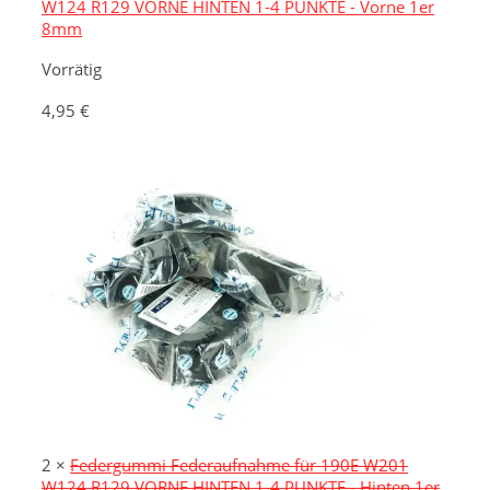
W124 R129 VORNE HINTEN 1-4 PUNKTE - Vorne 1er
8mm
Vorrätig
4,95
€
2 ×
Federgummi Federaufnahme für 190E W201
W124 R129 VORNE HINTEN 1-4 PUNKTE - Hinten 1er