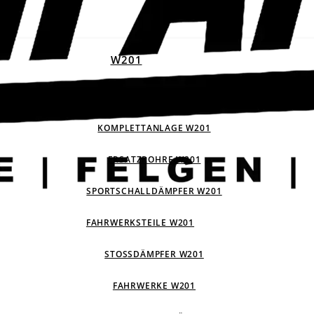
W201
ABGASANLAGEN W201
KOMPLETTANLAGE W201
ERSATZROHRE W201
SPORTSCHALLDÄMPFER W201
FAHRWERKSTEILE W201
STOSSDÄMPFER W201
FAHRWERKE W201