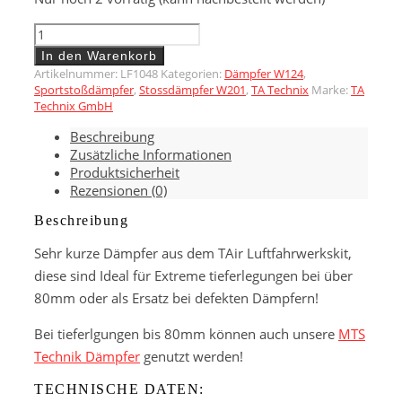
LF1048
TAir
In den Warenkorb
Luftfahrwerks
Artikelnummer:
LF1048
Kategorien:
Dämpfer W124
,
Dämpfer
Sportstoßdämpfer
,
Stossdämpfer W201
,
TA Technix
Marke:
TA
Einzeln
Technix GmbH
Weiß
Beschreibung
190E
Zusätzliche Informationen
W201
Produktsicherheit
und
Rezensionen (0)
W124
Vorderachse
Beschreibung
Menge
Sehr kurze Dämpfer aus dem TAir Luftfahrwerkskit,
diese sind Ideal für Extreme tieferlegungen bei über
80mm oder als Ersatz bei defekten Dämpfern!
Bei tieferlgungen bis 80mm können auch unsere
MTS
Technik Dämpfer
genutzt werden!
TECHNISCHE DATEN: