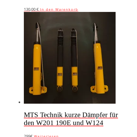
130,00
€
In den Warenkorb
MTS Technik kurze Dämpfer für
den W201 190E und W124
299€
Weiterlesen