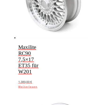
Maxilite
RC90
7,5×17
ET35 für
W201
1.389,00
€
Weiterlesen