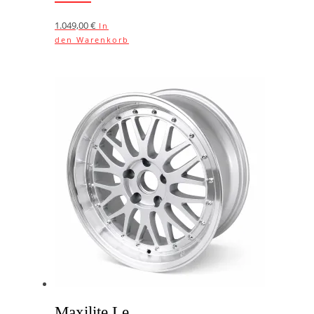
1.049,00
€
In
den Warenkorb
Maxilite Le