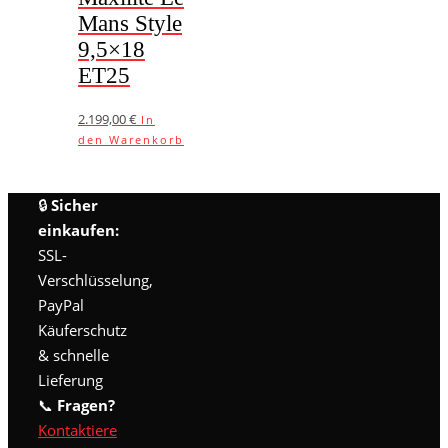
Mans Style
9,5×18
ET25
2.199,00
€
In
den Warenkorb
🔒
Sicher
einkaufen:
SSL-
Verschlüsselung,
PayPal
Käuferschutz
& schnelle
Lieferung
📞
Fragen?
Kontaktiere