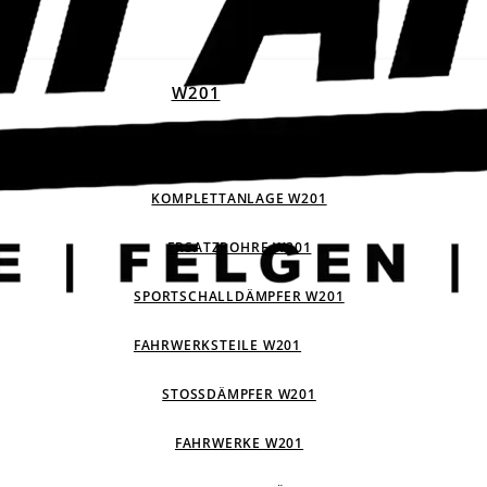
W201
ABGASANLAGEN W201
KOMPLETTANLAGE W201
ERSATZROHRE W201
SPORTSCHALLDÄMPFER W201
FAHRWERKSTEILE W201
STOSSDÄMPFER W201
FAHRWERKE W201