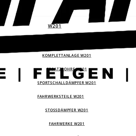
W201
ABGASANLAGEN W201
KOMPLETTANLAGE W201
ERSATZROHRE W201
SPORTSCHALLDÄMPFER W201
FAHRWERKSTEILE W201
STOSSDÄMPFER W201
FAHRWERKE W201