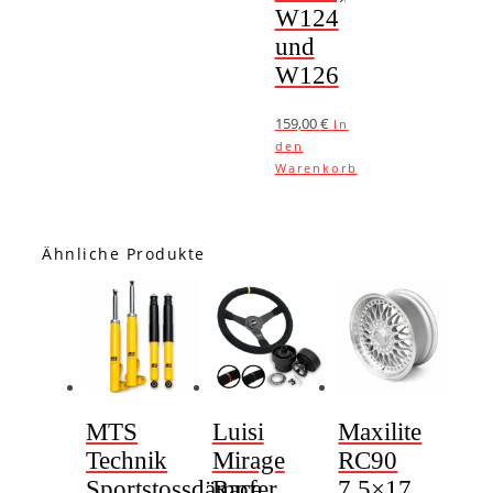
W124
und
W126
159,00
€
In
den
Warenkorb
Ähnliche Produkte
MTS
Luisi
Maxilite
Technik
Mirage
RC90
Sportstossdämpfer
Race
7,5×17