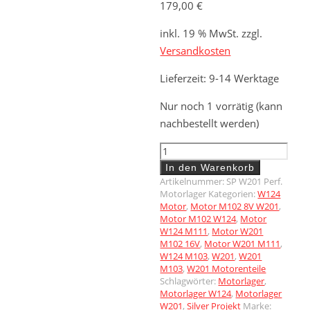
179,00
€
inkl. 19 % MwSt.
zzgl.
Versandkosten
Lieferzeit:
9-14 Werktage
Nur noch 1 vorrätig (kann
nachbestellt werden)
Verstärkte
Motorlager
In den Warenkorb
für
Artikelnummer:
SP W201 Perf.
W124
Motorlager
Kategorien:
W124
&
Motor
,
Motor M102 8V W201
,
W201
Motor M102 W124
,
Motor
(190er)
W124 M111
,
Motor W201
M102 16V
,
Motor W201 M111
,
Menge
W124 M103
,
W201
,
W201
M103
,
W201 Motorenteile
Schlagwörter:
Motorlager
,
Motorlager W124
,
Motorlager
W201
,
Silver Projekt
Marke: