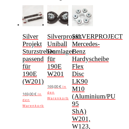
Silver
Silverproject
SILVERPROJECT
Projekt
Uniball
Mercedes-
Sturzstreben
Domlager
Benz
passend
für
Hardyscheibe
für
190E
Flex
190E
W201
Disc
(W201)
LK90
169,00
€
In
M10
den
169,00
€
In
(Aluminium/PU
Warenkorb
den
95
Warenkorb
ShA)
W201,
W123,