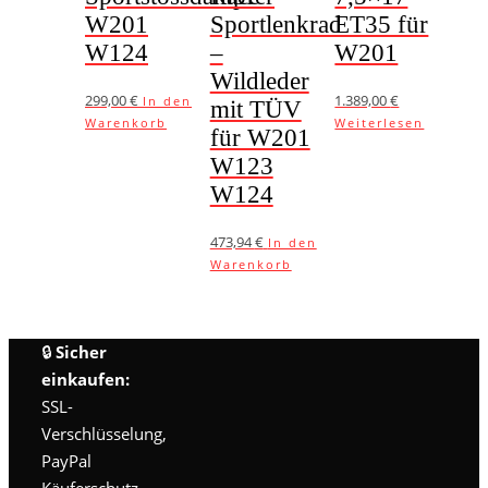
W201
Sportlenkrad
ET35 für
W124
–
W201
Wildleder
299,00
€
1.389,00
€
In den
mit TÜV
Warenkorb
Weiterlesen
für W201
W123
W124
473,94
€
In den
Warenkorb
🔒
Sicher
einkaufen:
SSL-
Verschlüsselung,
PayPal