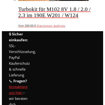
Turbokit für M102 8V 1.8 / 2.0 /
2.3 im 190E W201 / W124
Von
399,00
€
Optionen wählen
🔒
Sicher
einkaufen:
SSL-
Verschlüsselung,
PayPal
Käuferschutz
& schnelle
Lieferung
📞
Fragen?
Kontaktiere
uns hier
–
wir beraten
dich