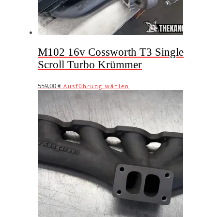
gewählt
werden
M102 16v Cossworth T3 Single
Scroll Turbo Krümmer
Dieses
559,00
€
Ausführung wählen
Produkt
weist
mehrere
Varianten
auf.
Die
Optionen
können
auf
der
Produktseite
gewählt
werden