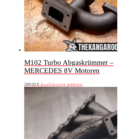
M102 Turbo Abgaskrümmer –
MERCEDES 8V Motoren
Dieses
399,00
€
Ausführung wählen
Produkt
weist
mehrere
Varianten
auf.
Die
Optionen
können