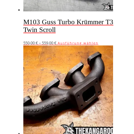
M103 Guss Turbo Krümmer T3
Twin Scroll
Dieses
550,00
€
–
559,00
€
Ausführung wählen
Produkt
weist
mehrere
Varianten
auf.
Die
Optionen
können
auf
der
Produktseite
gewählt
werden