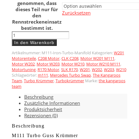
genommen, dass
dieses Teil nur für
Zurücksetzen
den
Rennstreckeneinsatz
bestimmt ist.
M111
Turbo
In den Warenkorb
Guss
Krümmer
Artikelnummer:
M111-Iron-Turbo-Manifold
Kategorien:
W201
Motorenteile
,
C208 Motor
,
CLK C208
,
Motor W201 M111
,
Menge
Motor W202
,
Motor W203
,
Motor W210
,
Motor W210 M111
,
Motortuning
,
R170 Motor
,
SLK R170
,
W201
,
W202
,
W203
,
W210
Schlagwörter:
m111
,
Mercedes Turbo Swap
,
The Kangaroos
Team
,
Turbo Krümmer
,
Turbokrümmer
Marke:
the kangaroos
team
Beschreibung
Zusätzliche Informationen
Produktsicherheit
Rezensionen (0)
Beschreibung
M111 Turbo Guss Krümmer