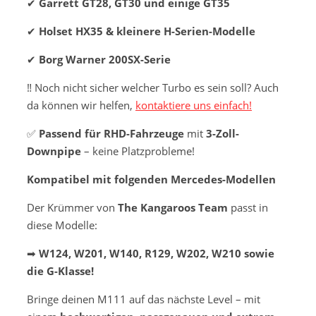
✔
Garrett GT28, GT30 und einige GT35
✔
Holset HX35 & kleinere H-Serien-Modelle
✔
Borg Warner 200SX-Serie
‼️ Noch nicht sicher welcher Turbo es sein soll? Auch
da können wir helfen,
kontaktiere uns einfach!
✅
Passend für RHD-Fahrzeuge
mit
3-Zoll-
Downpipe
– keine Platzprobleme!
Kompatibel mit folgenden Mercedes-Modellen
Der Krümmer von
The Kangaroos Team
passt in
diese Modelle:
➡
W124, W201, W140, R129, W202, W210 sowie
die G-Klasse!
Bringe deinen M111 auf das nächste Level – mit