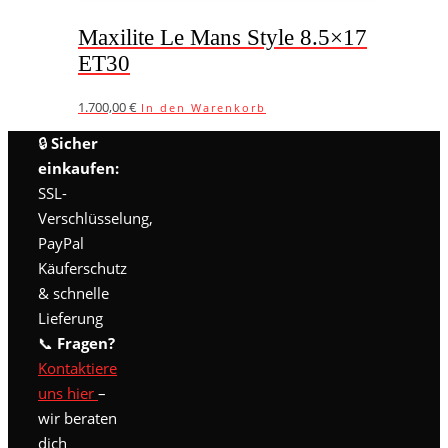
Maxilite Le Mans Style 8.5×17
ET30
1.700,00
€
In den Warenkorb
🔒
Sicher
einkaufen:
SSL-
Verschlüsselung,
PayPal
Käuferschutz
& schnelle
Lieferung
📞
Fragen?
Kontaktiere
uns hier
–
wir beraten
dich