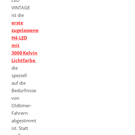
LED
VINTAGE
ist die
erste
zugelassene
H4-LED
mit
3000 Kelvin
Lichtfarbe
,
die
speziell
auf die
Bedürfnisse
von
Oldtimer-
Fahrern
abgestimmt
ist. Statt