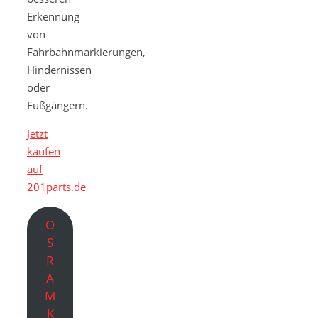
Erkennung
von
Fahrbahnmarkierungen,
Hindernissen
oder
Fußgängern.
Jetzt
kaufen
auf
201parts.de
O
S
R
A
M
K