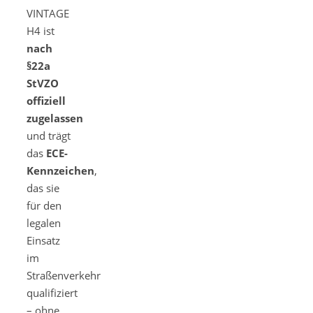
VINTAGE
H4 ist
nach
§22a
StVZO
offiziell
zugelassen
und trägt
das
ECE-
Kennzeichen
,
das sie
für den
legalen
Einsatz
im
Straßenverkehr
qualifiziert
– ohne