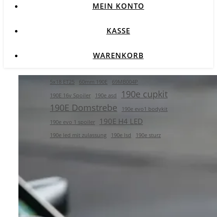
MEIN KONTO
KASSE
WARENKORB
5x18 ET25
60mm 190E
69MB004P
190e cupkit
190E 16v Spoiler
190e asd
190E Domstrebe
190e evo1 bodykit
190E H4 LED
190e evo 1 spoiler
190e led mit zulassung
190e lsd
190e sturz