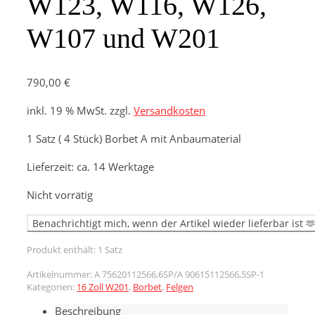
W123, W116, W126,
W107 und W201
790,00
€
inkl. 19 % MwSt.
zzgl.
Versandkosten
1 Satz ( 4 Stück) Borbet A mit Anbaumaterial
Lieferzeit:
ca. 14 Werktage
Nicht vorrätig
Produkt enthält: 1
Satz
Artikelnummer:
A 75620112566,6SP/A 90615112566,5SP-1
Kategorien:
16 Zoll W201
,
Borbet
,
Felgen
Beschreibung