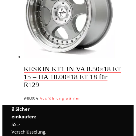
KESKIN KT1 IN VA 8.50×18 ET
15 – HA 10.00×18 ET 18 für
R129
Dieses
949,00
€
Ausführung wählen
Produkt
🔒
Sicher
weist
mehrere
einkaufen:
Varianten
SSL-
auf.
Verschlüsselung,
Die