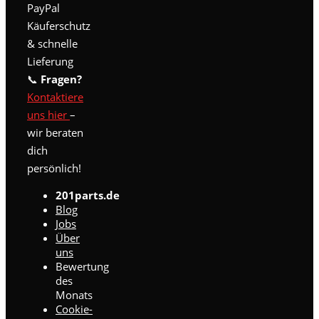
PayPal
Optionen
können
Käuferschutz
auf
& schnelle
der
Lieferung
Produktseite
📞
Fragen?
gewählt
werden
Kontaktiere
uns hier
–
wir beraten
dich
persönlich!
201parts.de
Blog
Jobs
Über
uns
Bewertung
des
Monats
Cookie-