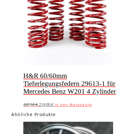
H&R 60/60mm
Tieferlegungsfedern 29613-1 für
Mercedes Benz W201 4 Zylinder
Ursprünglicher
Aktueller
287,50
€
219,00
€
In den Warenkorb
Preis
Preis
Ähnliche Produkte
war:
ist:
287,50 €
219,00 €.