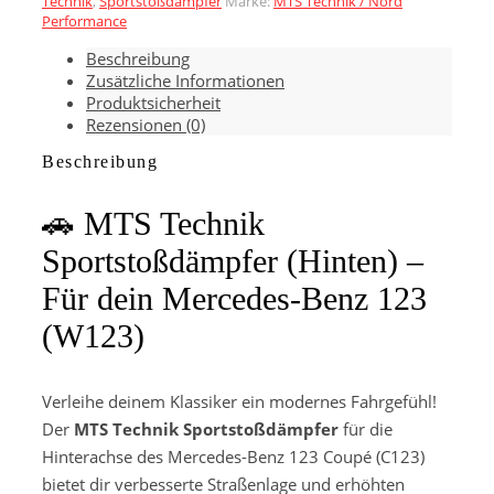
Technik
,
Sportstoßdämpfer
Marke:
MTS Technik / Nord
W123
Performance
|
Beschreibung
MTS
Zusätzliche Informationen
Technik
Produktsicherheit
|
Rezensionen (0)
201parts.de
Menge
Beschreibung
🚗 MTS Technik
Sportstoßdämpfer (Hinten) –
Für dein Mercedes-Benz 123
(W123)
Verleihe deinem Klassiker ein modernes Fahrgefühl!
Der
MTS Technik Sportstoßdämpfer
für die
Hinterachse des Mercedes-Benz 123 Coupé (C123)
bietet dir verbesserte Straßenlage und erhöhten