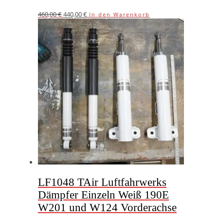
Ursprünglicher
Aktueller
460,00
€
440,00
€
In den Warenkorb
Preis
Preis
war:
ist:
460,00 €
440,00 €.
LF1048 TAir Luftfahrwerks
Dämpfer Einzeln Weiß 190E
W201 und W124 Vorderachse