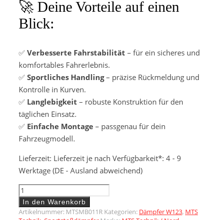
🚀 Deine Vorteile auf einen
Blick:
✅
Verbesserte Fahrstabilität
–
für ein sicheres und
komfortables Fahrerlebnis.
✅
Sportliches Handling
–
präzise Rückmeldung und
Kontrolle in Kurven.
✅
Langlebigkeit
–
robuste Konstruktion für den
täglichen Einsatz.
✅
Einfache Montage
–
passgenau für dein
Fahrzeugmodell.
Lieferzeit:
Lieferzeit je nach Verfügbarkeit*: 4 - 9
Werktage (DE - Ausland abweichend)
Sportstoßdämpfer
hinten
In den Warenkorb
für
Artikelnummer:
MTSMB011R
Kategorien:
Dämpfer W123
,
MTS
Mercedes